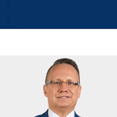
Steinhagen Consulting
Berlin
Bielefeld
Brandenburg
Bremen
Dortmund
Düsseldorf
Hamburg
Hannover
Leipzig
Münster
Rostock
Schwerin