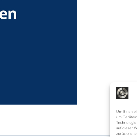
Um Ihnen ei
um Gerätein
Technologie
auf dieser W
zurückziehe